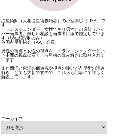
占星術師（人相占星術創始者）の小室凛紗（LISA）で
す。
トランスジェンダー（女性であり男性）の虐待サバイ
バー当事者。難しい相談も当事者目線で鑑定していま
す（現在紹介制のみ）
英国占星術協会（AA）会員。
男性の視点と女性の視点を、トランスジェンダーとい
う中間の視点に変え、占星術の読み解きに取り入れて
います。
また西洋と東洋の価値観や視点の違いが占星術の読み
解き上とても大切ですので、これらも記事にて詳しく
解説しています。
アーカイブ