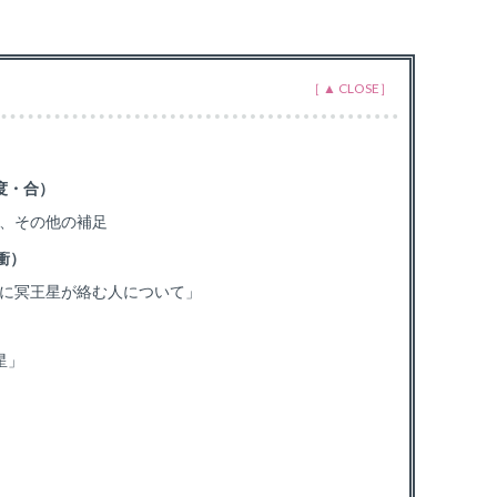
度・合）
、その他の補足
衝）
ドに冥王星が絡む人について」
星」