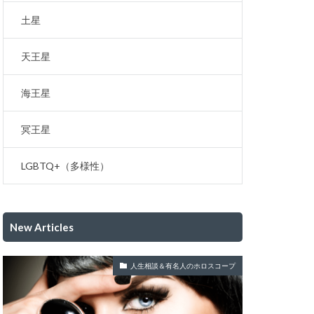
土星
天王星
海王星
冥王星
LGBTQ+（多様性）
New Articles
人生相談＆有名人のホロスコープ