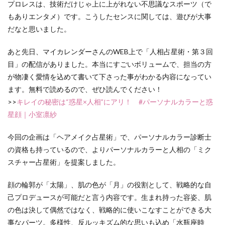
プロレスは、技術だけじゃ上に上がれない不思議なスポーツ（で
もありエンタメ）です。こうしたセンスに関しては、遊びが大事
だなと思いました。
あと先日、マイカレンダーさんのWEB上で「人相占星術・第３回
目」の配信がありました。本当にすごいボリュームで、担当の方
が物凄く愛情を込めて書いて下さった事がわかる内容になってい
ます。無料で読めるので、ぜひ読んでください！
>>
キレイの秘密は“惑星×人相”にアリ！ #パーソナルカラーと惑
星顔｜小室凛紗
今回の企画は「ヘアメイク占星術」で、パーソナルカラー診断士
の資格も持っているので、よりパーソナルカラーと人相の「ミク
スチャー占星術」を提案しました。
顔の輪郭が「太陽」、肌の色が「月」の役割として、戦略的な自
己プロデュースが可能だと言う内容です。生まれ持った容姿、肌
の色は決して偶然ではなく、戦略的に使いこなすことができる大
事なパーツ。多様性、反ルッキズム的な思いも込め「水瓶座時