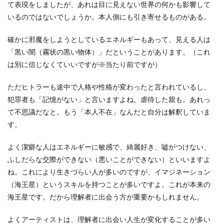
て表現をしましたが、あれは目に見えない世界の何かも影響して
いるのではないでしょうか。本人側にも引き寄せるものがある。
確かに邪魔をしようとしているエネルギーもあって、見える人は
「黒い闇（霧状の黒い物体）」だということがあります。（これ
は別に信じなくていいですが※当たり前ですが）
ただヒトラーも途中で人格や性格が変わったと言われているし、
犯罪者も「記憶がない」と言いますよね。虐待した親も。あれっ
て不思議だなと。もう「本人不在」なんだと自分は解釈していま
す。
よく潔癖な人はエネルギーに敏感で、綺麗好き、嘘がつけない、
ふしだらな交際ができない（悪いことができない）といいますよ
ね。これにより生きづらい人が多いのですが、イマジネーション
（海王星）というスキルを持つことが多いですよ。これが本来の
海王星です。だから理解者に出会う方が重要かもしれません。
よくアーティストは、理解者に出会い人生が変化することが多い