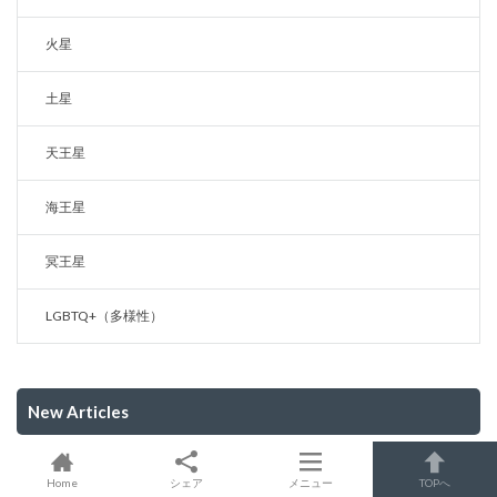
火星
土星
天王星
海王星
冥王星
LGBTQ+（多様性）
New Articles
人生相談＆有名人のホロスコープ
Home
シェア
メニュー
TOPへ