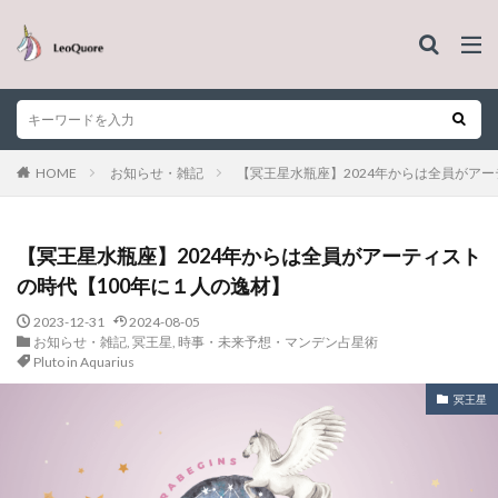
HOME
お知らせ・雑記
【冥王星水瓶座】2024年からは全員がアー
【冥王星水瓶座】2024年からは全員がアーティスト
の時代【100年に１人の逸材】
2023-12-31
2024-08-05
お知らせ・雑記
,
冥王星
,
時事・未来予想・マンデン占星術
Pluto in Aquarius
冥王星