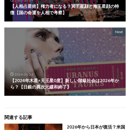
2023-11-29
【人相占星術】権力者になる？冥王星顔と海王星顔の特
徴【国の命運を人相で考察】
Next
2024-01-24
【2024年木星×天王星0度】新しい階級社会は2026年か
ら？【日銀の異次元緩和終了】
関連する記事
2026年から日本が復活？米国