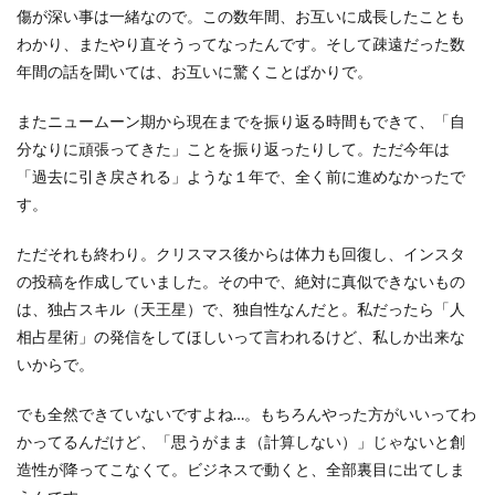
傷が深い事は一緒なので。この数年間、お互いに成長したことも
わかり、またやり直そうってなったんです。そして疎遠だった数
年間の話を聞いては、お互いに驚くことばかりで。
またニュームーン期から現在までを振り返る時間もできて、「自
分なりに頑張ってきた」ことを振り返ったりして。ただ今年は
「過去に引き戻される」ような１年で、全く前に進めなかったで
す。
ただそれも終わり。クリスマス後からは体力も回復し、インスタ
の投稿を作成していました。その中で、絶対に真似できないもの
は、独占スキル（天王星）で、独自性なんだと。私だったら「人
相占星術」の発信をしてほしいって言われるけど、私しか出来な
いからで。
でも全然できていないですよね…。もちろんやった方がいいってわ
かってるんだけど、「思うがまま（計算しない）」じゃないと創
造性が降ってこなくて。ビジネスで動くと、全部裏目に出てしま