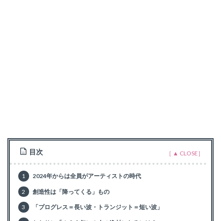
目次
1
2024年からは全員がアーティストの時代
2
創造性は「降ってくる」もの
3
「プログレス＝長い波・トランジット＝短い波」