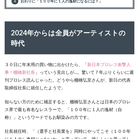
4
おわりに「１００年に１人の逸材になるには？」
2024年からは全員がアーティストの
時代
３０日に年末用の買い物に出かけたら、「
新日本プロレス衝撃人
事！棚橋新社長
」っていう見出しが…。驚いて７年ぶりくらいに週
刊プロレス読んじゃった。どうやら棚橋弘至さんが、新日の代表
取締役社長に就任したようで。
知らない方のために補足すると、棚橋弘至さんとは日本のプロレ
ス界で最も有名なレスラーで、「１００年に１人の逸材（自
称）」というワードでもお馴染みの方です。
社長就任時、「（選手と社長業を）同時にやってこそ（１００年
に１人の）逸材じゃないか」と言っていて、彼らしいと思ってし