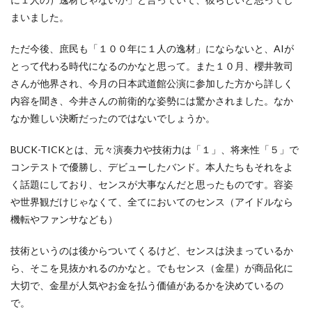
まいました。
ただ今後、庶民も「１００年に１人の逸材」にならないと、AIが
とって代わる時代になるのかなと思って。また１０月、櫻井敦司
さんが他界され、今月の日本武道館公演に参加した方から詳しく
内容を聞き、今井さんの前衛的な姿勢には驚かされました。なか
なか難しい決断だったのではないでしょうか。
BUCK-TICKとは、元々演奏力や技術力は「１」、将来性「５」で
コンテストで優勝し、デビューしたバンド。本人たちもそれをよ
く話題にしており、センスが大事なんだと思ったものです。容姿
や世界観だけじゃなくて、全てにおいてのセンス（アイドルなら
機転やファンサなども）
技術というのは後からついてくるけど、センスは決まっているか
ら、そこを見抜かれるのかなと。でもセンス（金星）が商品化に
大切で、金星が人気やお金を払う価値があるかを決めているの
で。