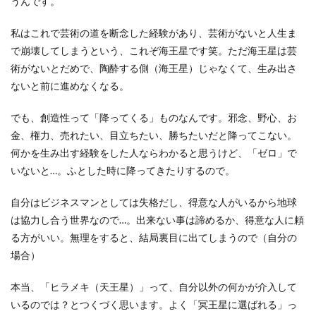
うんです。
私はこれで芸術の道を断念した経験があり、芸術がないと人生ま
で崩壊してしまうという、これぞ海王星です笑。ただ海王星は芸
術がないとだめで、陶酔する側（海王星）じゃなくて、生み出さ
ないと前に進めなくなる。
でも、創造性って「降ってくる」ものなんです。邪念、野心、お
金、権力、売れたい、目立ちたい、勝ちたいだと降ってこない。
何かを生み出す経験をした人ならわかると思うけど、「ゼロ」で
いないと…。ふとした時に降ってきたりするので。
自分はビジネスマンとしては失格だし、得意な人がいるから地球
は協力し合う世界なので…。出来ない事は諦めるか、得意な人に頼
る方がいい。無理をすると、結局裏目に出てしまうので（自分の
場合）
本当、「ヒラメキ（天王星）」って、自分以外の何かが介入して
いるのでは？とつくづく思います。よく「冥王星に選ばれる」っ