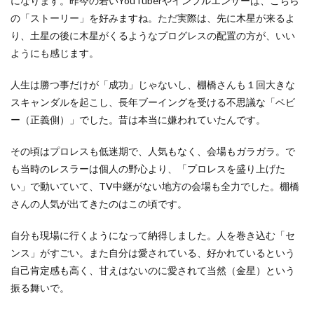
になります。昨今の若いYouTuberやインフルエンサーは、こちら
の「ストーリー」を好みますね。ただ実際は、先に木星が来るよ
り、土星の後に木星がくるようなプログレスの配置の方が、いい
ようにも感じます。
人生は勝つ事だけが「成功」じゃないし、棚橋さんも１回大きな
スキャンダルを起こし、長年ブーイングを受ける不思議な「ベビ
ー（正義側）」でした。昔は本当に嫌われていたんです。
その頃はプロレスも低迷期で、人気もなく、会場もガラガラ。で
も当時のレスラーは個人の野心より、「プロレスを盛り上げた
い」で動いていて、TV中継がない地方の会場も全力でした。棚橋
さんの人気が出てきたのはこの頃です。
自分も現場に行くようになって納得しました。人を巻き込む「セ
ンス」がすごい。また自分は愛されている、好かれているという
自己肯定感も高く、甘えはないのに愛されて当然（金星）という
振る舞いで。