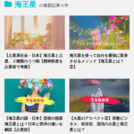
海王星
の最新記事４件
【土星系社会・日本】海王星と土
海王星を使って自分を最強に変身
星、２種類のうつ病【精神疾患を
させるメソッド【海王星とは？
占星術で考察】
②】
【海王星の国・日本】芸術の惑星
【火星のアスペクト②】宗教ビジ
海王星とは？日本と西洋の違いを
ネス、依存症、混沌の火星と海王
解説【占星術】
星とは？