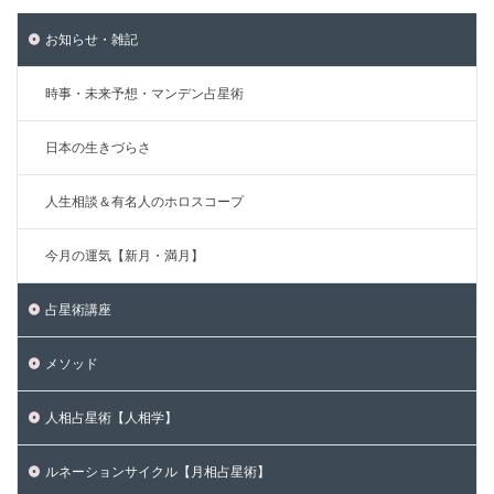
お知らせ・雑記
時事・未来予想・マンデン占星術
日本の生きづらさ
人生相談＆有名人のホロスコープ
今月の運気【新月・満月】
占星術講座
メソッド
人相占星術【人相学】
ルネーションサイクル【月相占星術】