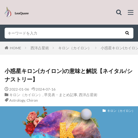
HOME
西洋占星術
キロン（カイロン）
小惑星キロン(カイロ
小惑星キロン(カイロン)の意味と解説【ネイタル/シ
ナストリー】
2022-01-06
2024-07-16
キロン（カイロン）
,
早見表・まとめ記事
,
西洋占星術
Astrology
,
Chiron
キロン（カイロン）