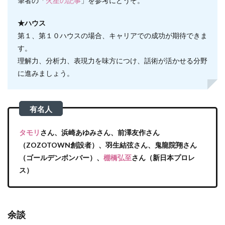
筆者の「
火星の記事
」を参考にどうぞ。
★ハウス
第１、第１０ハウスの場合、キャリアでの成功が期待できま
す。
理解力、分析力、表現力を味方につけ、話術が活かせる分野
に進みましょう。
タモリ
さん、浜崎あゆみさん、前澤友作さん
（ZOZOTOWN創設者）、羽生結弦さん、鬼龍院翔さん
（ゴールデンボンバー）、
棚橋弘至
さん（新日本プロレ
ス）
余談