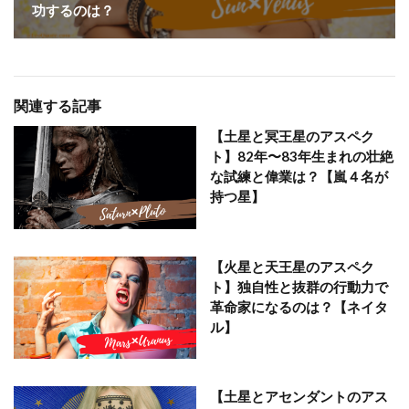
功するのは？
関連する記事
【土星と冥王星のアスペク
ト】82年〜83年生まれの壮絶
な試練と偉業は？【嵐４名が
持つ星】
【火星と天王星のアスペク
ト】独自性と抜群の行動力で
革命家になるのは？【ネイタ
ル】
【土星とアセンダントのアス