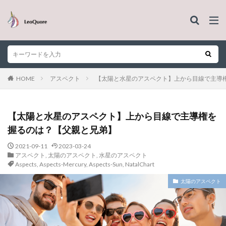
HOME
アスペクト
【太陽と水星のアスペクト】上から目線で主導
【太陽と水星のアスペクト】上から目線で主導権を
握るのは？【父親と兄弟】
2021-09-11
2023-03-24
アスペクト
,
太陽のアスペクト
,
水星のアスペクト
Aspects
,
Aspects-Mercury
,
Aspects-Sun
,
NatalChart
太陽のアスペクト