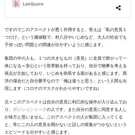
ですのでこのアスペクトが悪く作用すると、答えは「私の意見１
つだけ」という価値観で、村八分やいじめなど、大人の社会でも
子供っぽい問題との関連が出やすいように感じます。
集団の中の人も、１つの大きなもの（意見）に全員で群がって一
体になる＝安心という世界観を持っており、自分で物事を考える
視点が欠如しており、いじめを助長する面があると感じます。西
洋の場合だと自分勝手なので「俺は違うと思う」という人間も出
現します（コロナのマスクがわかりやすいですね）
元々このアスペクトは自分の意見に利己的な操作が入り込んでお
り、
ポジショントーク
の人です。また自分の意見に同意する人し
か味方と思いません。このアスペクトの人が集団に入ってくる
と、常にこの人の意見を聞かないと話しの収集がつかないという
エピソードも出やすいと感じます。