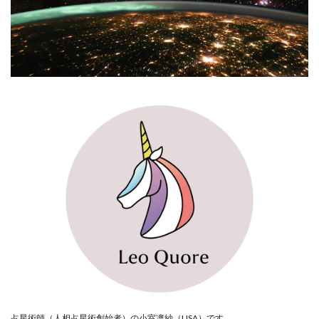
占星術師（人相占星術創始者）の小室凛紗（LISA）です。