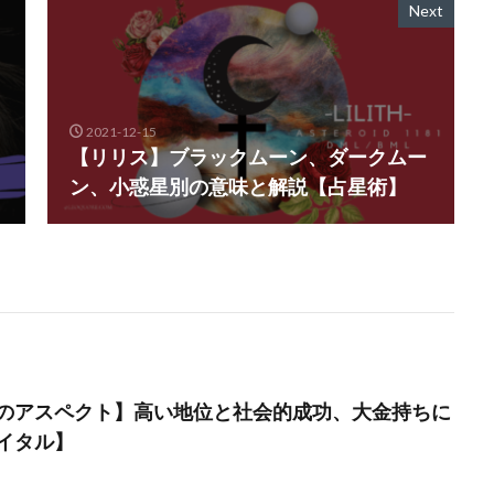
Next
2021-12-15
【リリス】ブラックムーン、ダークムー
ン、小惑星別の意味と解説【占星術】
のアスペクト】高い地位と社会的成功、大金持ちに
イタル】