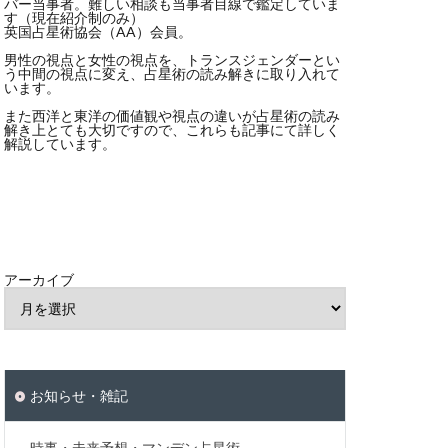
バー当事者。難しい相談も当事者目線で鑑定していま
す（現在紹介制のみ）
英国占星術協会（AA）会員。
男性の視点と女性の視点を、トランスジェンダーとい
う中間の視点に変え、占星術の読み解きに取り入れて
います。
また西洋と東洋の価値観や視点の違いが占星術の読み
解き上とても大切ですので、これらも記事にて詳しく
解説しています。
アーカイブ
お知らせ・雑記
時事・未来予想・マンデン占星術