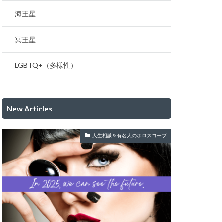
海王星
冥王星
LGBTQ+（多様性）
New Articles
人生相談＆有名人のホロスコープ