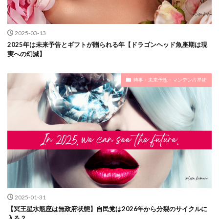
2025-03-13
2025年は未来予告とギフトが贈られる年【ドラゴンヘッド魚座期は現
実への幻滅】
時事・未来予想・マンデン占星術
2025-01-31
【冥王星水瓶座は無政府状態】自民党は2026年から分裂のサイクルに
入る？