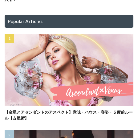
Popular Articles
【金星とアセンダントのアスペクト】意味・ハウス・容姿・５度前ルー
ル【占星術】