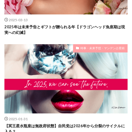
2025-03-13
2025年は未来予告とギフトが贈られる年【ドラゴンヘッド魚座期は現
実への幻滅】
時事・未来予想・マンデン占星術
2025-01-31
【冥王星水瓶座は無政府状態】自民党は2026年から分裂のサイクルに
入る？