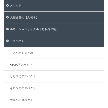
メソッド
人相占星術【人相学】
ルネーションサイクル【月相占星術】
アスペクト
アスペクトまとめ
ASCのアスペクト
リリスのアスペクト
キロンのアスペクト
太陽のアスペクト