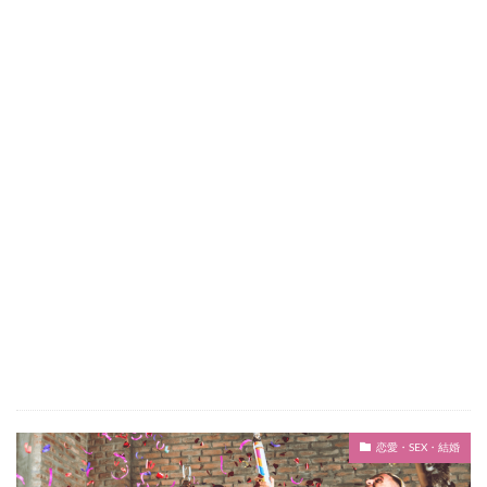
恋愛・SEX・結婚