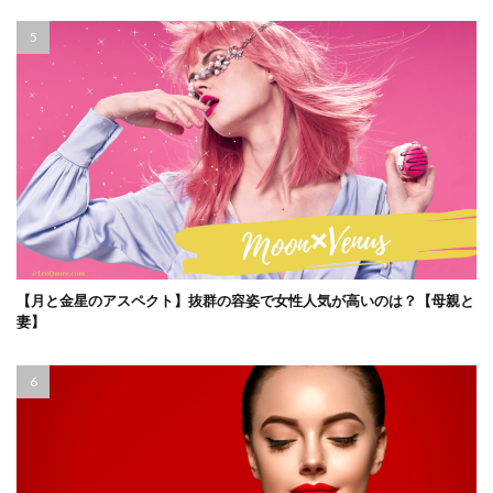
【月と金星のアスペクト】抜群の容姿で女性人気が高いのは？【母親と
妻】