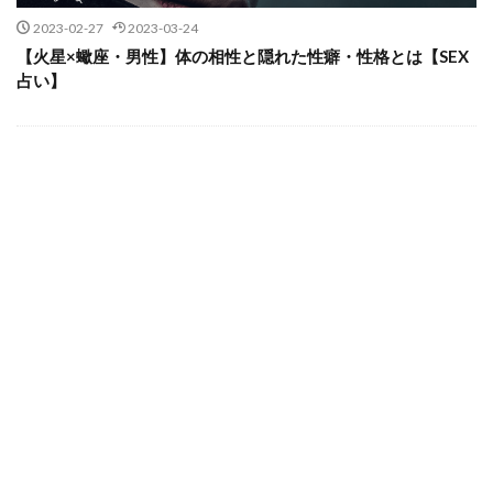
2023-02-27
2023-03-24
【火星×蠍座・男性】体の相性と隠れた性癖・性格とは【SEX
占い】