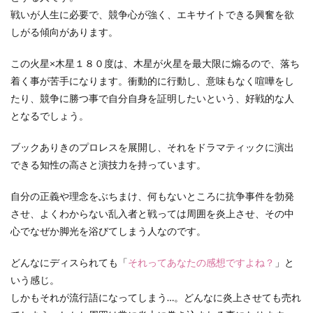
戦いが人生に必要で、競争心が強く、エキサイトできる興奮を欲
しがる傾向があります。
この火星×木星１８０度は、木星が火星を最大限に煽るので、落ち
着く事が苦手になります。衝動的に行動し、意味もなく喧嘩をし
たり、競争に勝つ事で自分自身を証明したいという、好戦的な人
となるでしょう。
ブックありきのプロレスを展開し、それをドラマティックに演出
できる知性の高さと演技力を持っています。
自分の正義や理念をぶちまけ、何もないところに抗争事件を勃発
させ、よくわからない乱入者と戦っては周囲を炎上させ、その中
心でなぜか脚光を浴びてしまう人なのです。
どんなにディスられても「
それってあなたの感想ですよね？
」と
いう感じ。
しかもそれが流行語になってしまう…。どんなに炎上させても売れ