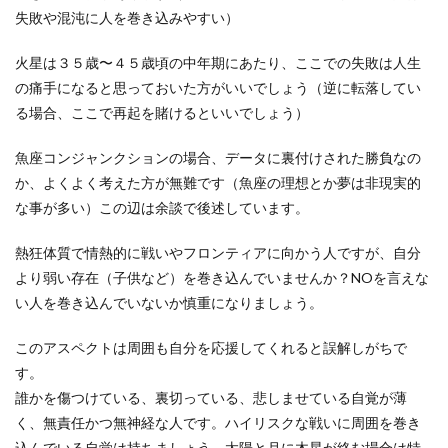
失敗や混沌に人を巻き込みやすい）
火星は３５歳〜４５歳頃の中年期にあたり、ここでの失敗は人生
の痛手になると思っておいた方がいいでしょう（逆に転落してい
る場合、ここで再起を賭けるといいでしょう）
魚座コンジャンクションの場合、データに裏付けされた勝負なの
か、よくよく考えた方が無難です（魚座の理想とか夢は非現実的
な事が多い）この辺は余談で後述しています。
熱狂体質で情熱的に戦いやフロンティアに向かう人ですが、自分
より弱い存在（子供など）を巻き込んでいませんか？NOを言えな
い人を巻き込んでいないか慎重になりましょう。
このアスペクトは周囲も自分を応援してくれると誤解しがちで
す。
誰かを傷つけている、裏切っている、悲しませている自覚が薄
く、無責任かつ無神経な人です。ハイリスクな戦いに周囲を巻き
込んでいる自覚は持ちましょう。太陽と月に木星が絡む場合は特