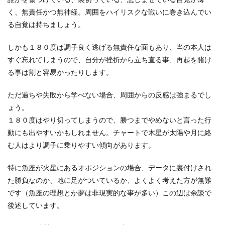
く、無責任かつ無神経。周囲をハイリスクな戦いに巻き込んでい
る自覚は持ちましょう。
しかも１８０度は調子良く逃げる無責任な面もあり、当の本人は
すぐ忘れてしまうので、自分が挫折から立ち直る事、再起を賭け
る事は割と容易かったりします。
ただ過ちや失敗から学べない場合、周囲からの反感は強まるでし
ょう。
１８０度はやり切ってしまうので、勝つまでやめないと言った行
動にも出やすいかもしれません。チャートで木星が太陽や月に絡
む人はより調子に乗りやすい傾向があります。
特に魚座が火星にあるオポジションの場合、データに裏付けされ
た勝負なのか、地に足がついているか、よくよく考えた方が無難
です（魚座の理想とか夢は非現実的な事が多い）この辺は余談で
後述しています。