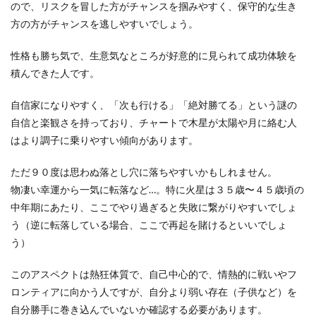
ので、リスクを冒した方がチャンスを掴みやすく、保守的な生き
方の方がチャンスを逃しやすいでしょう。
性格も勝ち気で、生意気なところが好意的に見られて成功体験を
積んできた人です。
自信家になりやすく、「次も行ける」「絶対勝てる」という謎の
自信と楽観さを持っており、チャートで木星が太陽や月に絡む人
はより調子に乗りやすい傾向があります。
ただ９０度は思わぬ落とし穴に落ちやすいかもしれません。
物凄い幸運から一気に転落など…。特に火星は３５歳〜４５歳頃の
中年期にあたり、ここでやり過ぎると失敗に繋がりやすいでしょ
う（逆に転落している場合、ここで再起を賭けるといいでしょ
う）
このアスペクトは熱狂体質で、自己中心的で、情熱的に戦いやフ
ロンティアに向かう人ですが、自分より弱い存在（子供など）を
自分勝手に巻き込んでいないか確認する必要があります。