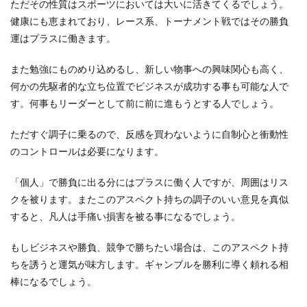
ただその性質はスポーツにおいては大いに活きてくるでしょう。
健康にも恵まれており、レース系、トーナメント戦ではその勝負
運はプラスに働きます。
また勉強にものめり込めるし、新しい物事への興味関心も高く、
何かの先駆者的な立ち位置でビジネスが成功する事も可能な人で
す。何事もリーダーとして前に前に進もうとする人でしょう。
ただすぐ調子に乗るので、反感を買わないように自制心と衝動性
のコントロールは必要になります。
「個人」で勝負に出る分にはプラスに働く人ですが、周囲はリス
クを被ります。またこのアスペクト持ちの調子のいい意見を真似
すると、凡人は手痛い損害を被る事になるでしょう。
もしビジネスや勝負、競争で勝ちたい場合は、このアスペクト持
ちを誘うと運気が味方します。ギャンブルを勝利に導く頼れる相
棒になるでしょう。