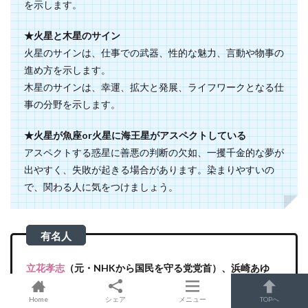
を示します。
★火星と木星のサイン
火星のサインは、仕事での武器、性的な魅力、言動や物事の
進め方を示します。
木星のサインは、幸運、拡大と発展、ライフワークとなる仕
事の分野を示します。
★火星が魚座or火星に海王星がアスペクトしている
アスペクトする惑星に善悪の判断の欠如、一攫千金的な夢が
出やすく、失敗が起きる場合があります。染まりやすいの
で、関わる人に気をつけましょう。
立花孝志
（元・NHKから国民を守る党党首）、浜崎あゆ
み、辻希美（元・モーニング娘。）、山下智久（元・
Home
シェア
メニュー
TOPへ
NEWS）、剛力彩芽、
メーガン妃
（サセックス公爵夫