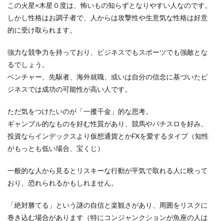
この火星×木星０度は、怖いもの知らずとなりやすい人なのです。
しかし性格はお調子者で、人からは攻撃性や生意気な性格は好意
的に受け取られます。
強力な競争力を持っており、ビジネスでもスポーツでも強敵とな
るでしょう。
ベンチャー、先駆者、海外就職、或いは自分の信念に基づいたビ
ジネスでは成功の可能性が高い人です。
ただ気をつけたいのが「一攫千金」的な思考。
ギャンブル的なものを好む性質があり、競馬やパチスロを好み、
投資ならインデックスより仮想通貨とかFXを愛するタイプ（知性
がもっとも低い場合、宝くじ）
一般的な人から見るとリスキーな行動が平気で取れる人に映って
おり、恐れられるかもしれません。
「絶対勝てる」という謎の自信と楽観さがあり、周囲をリスクに
巻き込む場合があります（特にコンジャンクションが魚座の人は