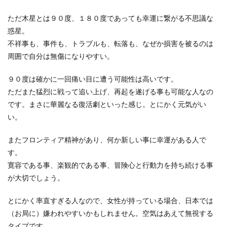
ただ木星とは９０度、１８０度であっても幸運に繋がる不思議な
惑星。
不祥事も、事件も、トラブルも、転落も、なぜか損害を被るのは
周囲で自分は無傷になりやすい。
９０度は確かに一回痛い目に遭う可能性は高いです。
ただまた猛烈に戦って追い上げ、再起を遂げる事も可能な人なの
です。まさに華麗なる復活劇といった感じ。とにかく元気がい
い。
またフロンティア精神があり、何か新しい事に幸運がある人で
す。
寛容である事、楽観的である事、冒険心と行動力を持ち続ける事
が大切でしょう。
とにかく率直すぎる人なので、女性が持っている場合、日本では
（お局に）嫌われやすいかもしれません。空気はあえて無視する
タイプです。