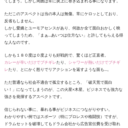
てしまう。しかし周囲は常に炎上に巻き込まれる事になります。
ただこのアスペクトは当の本人は無傷。常にケロッとしており、
反省もしません。
しかし愛嬌とユーモアセンスがあり、何故か全て面白おかしく映
ってしまうため、「まぁ…あいつは仕方ない」と許してもらえる得
な人なのです。
しかも１８０度は０度よりも好戦的で、驚くほど正直者。
カレーが辛いだけでブチギレ
たり、
シャワーが熱いだけでブチギ
レ
たり、とにかく怒りでリアクションを返すような面も…。
ただ普通なら社会不適合で孤立するところ、「破天荒で面白
い！」になってしまうのが、この火星×木星。ビジネスでも強力な
強さを発揮するアスペクトです。
信じられない事に、暴れる事がビジネスにつながりやすい。
わかりやすい例ではスポーツ（特にプロレスや格闘技）ですが、
ドラムセットを破壊してもドラム会社から広告宣伝費を受け取れ