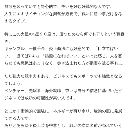
無欲を装っていても野心的で、争いを好む好戦的な人です。
人生にエキサイティングな興奮が必要で、戦いに勝つ事だけを考
えるタイプ。
特にこの火星×木星９０度は、勝つためなら何でもアリという寛容
さ。
ギャンブル、一攫千金、炎上商法にも好意的で、「目立てばい
い」「勝てばいい」「話題になればいい」といった感じ。人を怒
らせても悪気はあまりなく、巻き込まれた方が損害を被る事も…。
ただ強力な競争力もあり、ビジネスでもスポーツでも強敵となる
でしょう。
ベンチャー、先駆者、海外就職、或いは自分の信念に基づいたビ
ジネスでは成功の可能性が高い人です。
とにかく衝動的で無駄にエネルギーが有り余り、騒動の度に発展
できる人です。
ありとあらゆる炎上芸を得意とし、戦いの度に名前が売れていく