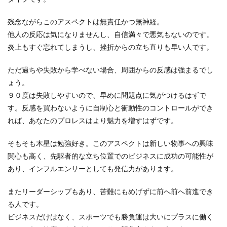
残念ながらこのアスペクトは無責任かつ無神経。
他人の反応は気になりませんし、自信満々で悪気もないのです。
炎上もすぐ忘れてしまうし、挫折からの立ち直りも早い人です。
ただ過ちや失敗から学べない場合、周囲からの反感は強まるでし
ょう。
９０度は失敗しやすいので、早めに問題点に気がつけるはずで
す。反感を買わないように自制心と衝動性のコントロールができ
れば、あなたのプロレスはより魅力を増すはずです。
そもそも木星は勉強好き。このアスペクトは新しい物事への興味
関心も高く、先駆者的な立ち位置でのビジネスに成功の可能性が
あり、インフルエンサーとしても発信力があります。
またリーダーシップもあり、苦難にもめげずに前へ前へ前進でき
る人です。
ビジネスだけはなく、スポーツでも勝負運は大いにプラスに働く