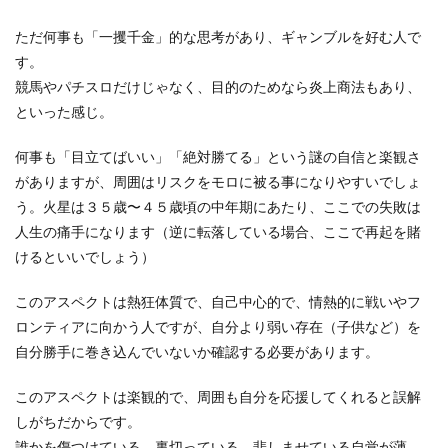
ただ何事も「一攫千金」的な思考があり、ギャンブルを好む人で
す。
競馬やパチスロだけじゃなく、目的のためなら炎上商法もあり、
といった感じ。
何事も「目立てばいい」「絶対勝てる」という謎の自信と楽観さ
がありますが、周囲はリスクをモロに被る事になりやすいでしょ
う。火星は３５歳〜４５歳頃の中年期にあたり、ここでの失敗は
人生の痛手になります（逆に転落している場合、ここで再起を賭
けるといいでしょう）
このアスペクトは熱狂体質で、自己中心的で、情熱的に戦いやフ
ロンティアに向かう人ですが、自分より弱い存在（子供など）を
自分勝手に巻き込んでいないか確認する必要があります。
このアスペクトは楽観的で、周囲も自分を応援してくれると誤解
しがちだからです。
誰かを傷つけている、裏切っている、悲しませている自覚が薄