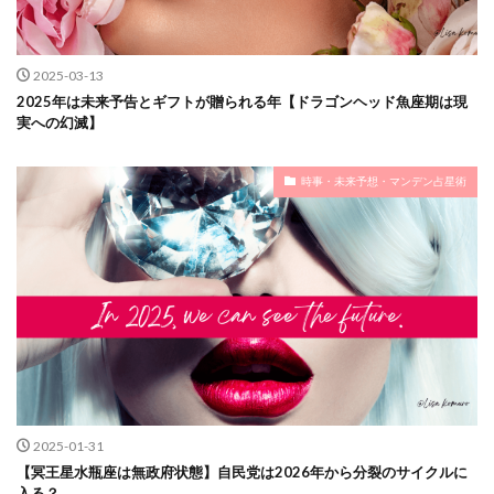
2025-03-13
2025年は未来予告とギフトが贈られる年【ドラゴンヘッド魚座期は現
実への幻滅】
時事・未来予想・マンデン占星術
2025-01-31
【冥王星水瓶座は無政府状態】自民党は2026年から分裂のサイクルに
入る？