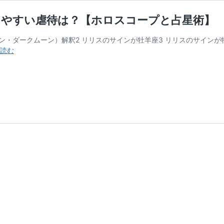
けやすい虐待は？【ホロスコープと占星術】
ーン・ダークムーン）解釈2 リリスのサインが牡羊座3 リリスのサインが
【リ
読む
リ
ス】
１
２
星
座
別
の
意
味
と
欲
望、
受
け
や